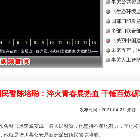
事关公共资
《生态环境监
读
四部门印发
多部门联合部
《美丽中国建
4
5
6
7
8
9
10
11
12
13
14
15
未来五年，
下好光景..
·[视频]
因党而生 为党而战——百年“纪”事⑧加强纪律..
·[视频]
牢记初心使命
事关人工智
川民警陈培聪：淬火青春展热血 千锤百炼砺
发布时间：2021-04-27 来源
预备警官迅速蜕变成一名人民警察，他坚持不懈地努力，牢记初
，他就是陆川县公安局新洲派出所民警陈培聪。