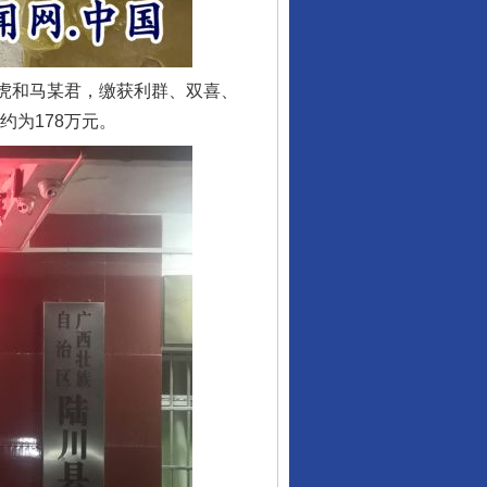
虎和马某君，缴获利群、双喜、
约为178万元。