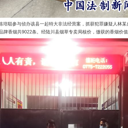
，陈培聪参与侦办该县一起特大非法经营案，抓获犯罪嫌疑人林某
牌香烟共9022条。经陆川县烟草专卖局核价，缴获的香烟价值