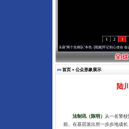
1
2
3
变雪域高原..
·[视频]
永葆“两个先锋队”本色
·[视频]
牢记初心使命 奋进复兴征程丨宝塔山
首页
»
公众形象展示
陆
法制讯（陈明）
从一名警校
前。在基层派出所一步步地成长