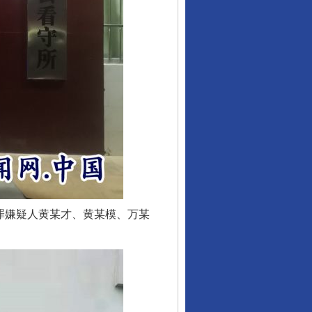
罪嫌疑人黄某才、黄某模、万某