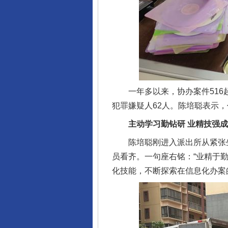
一年多以来，协办案件516起案
犯罪嫌疑人62人。陈培聪表示，
主动学习勤钻研 业精技强成
陈培聪刚进入派出所从紧张生
员看齐。一句座右铭：“业精于
化技能，不断探索在信息化办案