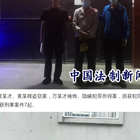
某才、黄某模盗窃案，万某才掩饰、隐瞒犯罪所得案，抓获犯
获刑事案件7起。