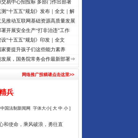
源交易中心招投标 多部门作出部署
测“十五五”规划》发布｜全文｜解
意见推动互联网基础资源高质量发展
署开展安全生产“打非治违”工作
设“十五五”规划》印发｜全文
国家要提升孩子们这些能力素养
 奋进复兴征程丨“转折之城”激荡..
·[视频]
牢记初心使命 奋进复兴征程丨红船起航处 潮起
能发展，国务院常务会作最新部署⇒
网络推广投稿请点击这里>>
精兵
：
中国法制新闻网
字体大小[
大
中
小
]
心和使命，乘风破浪，勇往直