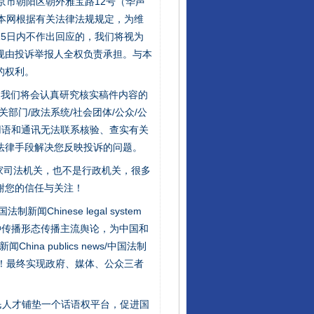
京市朝阳区朝外雅宝路12号（华声
：本网根据有关法律法规规定，为维
5日内不作出回应的，我们将视为
规由投诉举报人全权负责承担。与本
“神药”背后的真相
的权利。
件，我们将会认真研究核实稿件内容的
门/政法系统/社会团体/公众/公
用语和通讯无法联系核验、查实有关
法律手段解决您反映投诉的问题。
家司法机关，也不是行政机关，很多
谢您的信任与关注！
新闻Chinese legal system
种传播形态传播主流舆论，为中国和
na publics news/中国法制
法官巧妙执行解纠纷
社会矛盾！最终实现政府、媒体、公众三者
民人才铺垫一个话语权平台，促进国