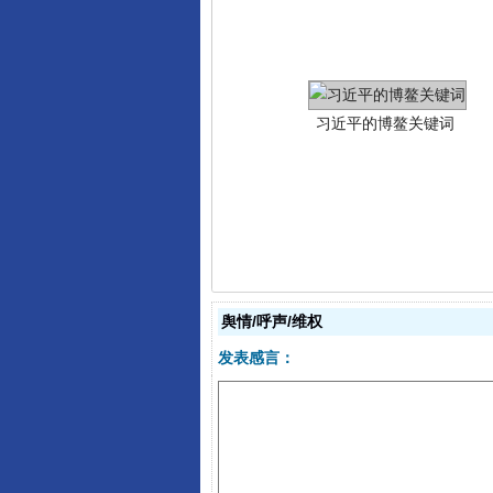
“刷贴”乱象丛生
舆情/呼声/维权
发表感言：