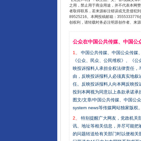
之用，禁止用于商业用途，并不代表本网赞
者取得联系，若来源标注错误或无意侵犯到您的
89525216。本网投稿邮箱：355533
创权利，请转载时务必注明原创作者、来源：
公众在中国公共传媒、中国公
1、
中国公共传媒、中国公众传媒、中国全民传
《公众、民众、公民维权》、《公
映投诉报料人承担全权法律责任，
由，反映投诉报料人必须真实地叙
任。反映投诉报料人向本网反映投
投到本网视为同意以上条款承诺承担
图文/文章/中国公共传媒、中国公众传媒、中国
system news等传媒网站独
2、
特别提醒广大网友，党政机关部
讯、地址等相关信息，并尽可能把
的问题转送给有关部门时以便相关