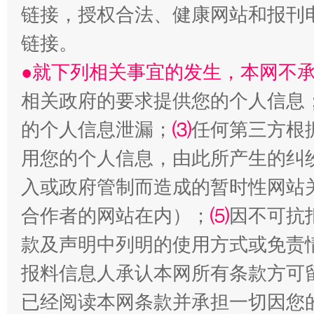
链接，授权合法、健康网站和报刊
链接。
●就下列相关事宜的发生，本网不
相关政府的要求提供您的个人信息
生
“刷贴”乱象丛生
的个人信息泄漏；
⑶
任何第三方根
用您的个人信息，由此所产生的纠
入或政府管制而造成的暂时性网站
合作者的网站在内）；
⑸
因不可抗
款及声明中列明的使用方式或免责
报料信息人承认本网所有条款方可
揭批美国五大"原罪"
"炒
已经阅读本网条款并承担一切因您