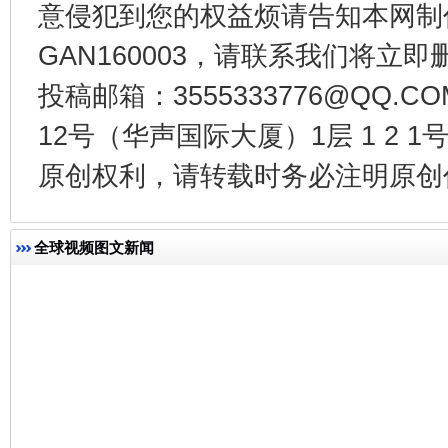
意侵犯到您的权益烦请告知本网制作采编
GAN160003，请联系我们将立即删
投稿邮箱：3555333776@QQ
今
在谋一域中谋全局
12号（华声国际大厦）1层 1 2
原创权利，请转载时务必注明原创作
全球视频图文新闻
习近平的博鳌关键词
魏明亮