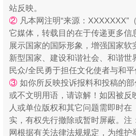
站反映。
站台名比不上好声名
②
凡本网注明“来源：XXXXXX
它媒体，转载目的在于传递更多信
展示国家的国际形象，增强国家软
新型国家、建设和谐社会、和谐世界
民众/全民勇于担任文化使者与和
③
如你所反映投诉报料和投稿的部
或不文明用语，请谅解！如因被反
漫山遍野的桃花与雪山、麦地、白藏房
除了
人或单位版权和其它问题需即时在
实，有权先行撤除或暂时屏蔽。注
网根据有关法律法规规定，为维护