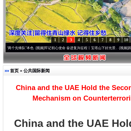
1
2
3
4
5
6
7
8
9
10
先锋队”本色
·[视频]
牢记初心使命 奋进复兴征程丨宝塔山下好光景..
·[视频]
因党而生 为党
首页
»
公共国际新闻
China and the UAE Hold the Secon
Mechanism on Counterterrori
China and the UAE Hold