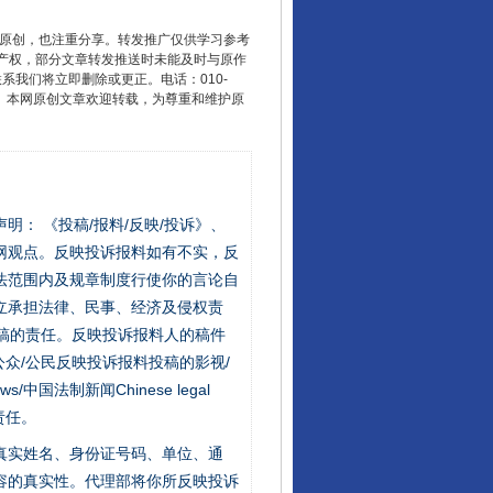
重原创，也注重分享。转发推广仅供学习参考
产权，部分文章转发推送时未能及时与原作
联系我们将立即删除或更正。电话：010-
2 1号。本网原创文章欢迎转载，为尊重和维护原
站严肃声明： 《投稿/报料/反映/投诉》、
网观点。反映投诉报料如有不实，反
法官巧妙执行解纠纷
法范围内及规章制度行使你的言论自
立承担法律、民事、经济及侵权责
稿的责任。反映投诉报料人的稿件
众/公民反映投诉报料投稿的影视/
s/中国法制新闻Chinese legal
责任。
的真实姓名、身份证号码、单位、通
容的真实性。代理部将你所反映投诉