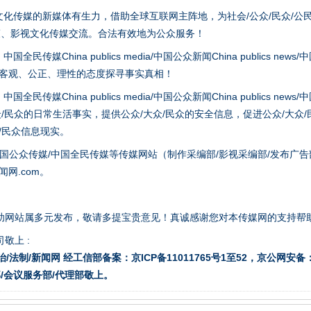
化传媒的新媒体有生力，借助全球互联网主阵地，为社会/公众/民众/公
策、影视文化传媒交流。合法有效地为公众服务！
hina publics media/中国公众新闻China publics news/中国法制
以客观、公正、理性的态度探寻事实真相！
hina publics media/中国公众新闻China publics news/中国法制
生物安全法正式实施
众/民众的日常生活事实，提供公众/大众/民众的安全信息，促进公众/大众
众/民众信息现实。
国公众传媒/中国全民传媒等传媒网站（制作采编部/影视采编部/发布广告
网.com。
助网站属多元发布，敬请多提宝贵意见！真诚感谢您对本传媒网的支持帮
敬上 :
治/法制/新闻网 经工信部备案：京ICP备11011765号1至52，京公网安备：11
/会议服务部/代理部敬上。
"炒鞋教程"里的骗局