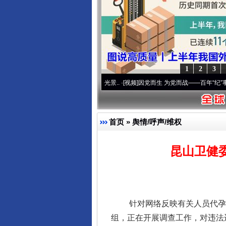
1
2
3
 奋进复兴征程丨宝塔山下好光景..
·[视频]
因党而生 为党而战——百年“纪”事⑧加强纪律.
首页
»
舆情/呼声/维权
昆山卫健
针对网络反映有关人员代孕流
组，正在开展调查工作，对违法