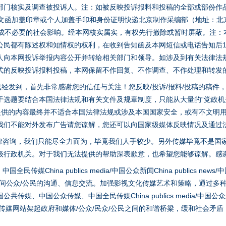
部门核实及调查被投诉人。注：如被反映投诉报料和投稿的全部或部份作
面文函加盖印章或个人加盖手印和身份证明快递北京制作采编部（地址：北
避免造成不必要的社会影响。经本网核实属实，有权先行撤除或暂时屏蔽。注
今年投资意愿榜揭晓
公民都有陈述权和知情权的权利，在收到告知函及本网短信或电话告知后1
人向本网投诉举报内容公开并转给相关部门和领导。如涉及到有关法律法
式的反映投诉报料投稿，本网保留不作回复、不作调查、不作处理和转发
稿已经发到，首先非常感谢您的信任与关注！您反映/投诉/报料/投稿的稿
选题要结合本国法律法规和有关文件及规章制度，只能从大量的“党政机关部
您提供的内容最终并不适合本国法律法规或涉及本国国家安全，或有不文明
我们不能对外发布广告请您谅解，您还可以向国家级媒体反映情况及通过
律咨询，我们只能尽全力而为，毕竟我们人手较少。另外传媒毕竟不是国
级行政机关。对于我们无法提供的帮助深表歉意，也希望您能够谅解。感
hina publics media/中国公众新闻China publics news/中国法制
魏明亮严重违纪违法案透视
之间公众/公民的沟通、信息交流。加强影视文化传媒艺术和策略，通过多
、中国公众传媒、中国全民传媒China publics media/中国公众新闻Chi
tem news等传媒网站架起政府和媒体/公众/民众/公民之间的和谐桥梁，缓和