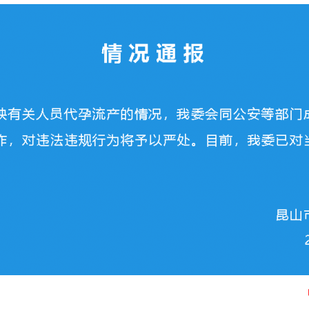
茶叶“炒上天”