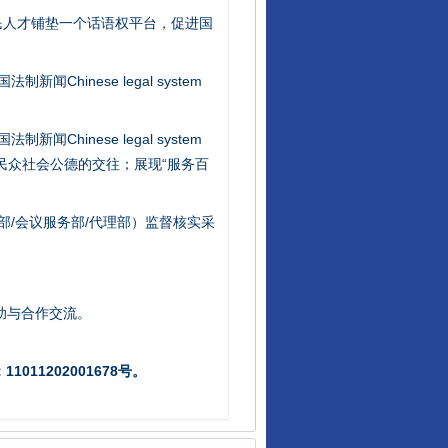
民人才铺垫一个话语权平台，促进国
新闻Chinese legal system
新闻Chinese legal system
别拿“量子”当幌子
/民众社会公德的交往；展现“服务百
部/会议服务部/代理部）监督核实采
助与合作交流。
011202001678号。
习近平的“航天情”