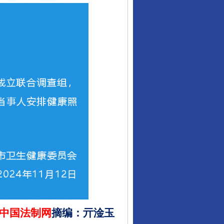
中国法制网
摘编
：
亓淦玉
“神药”背后的真相