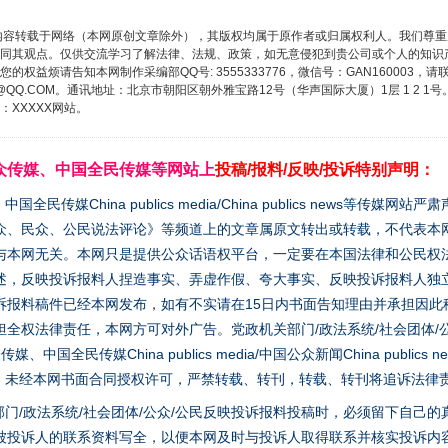
内容转载于网络（本网原创文章除外），其版权均属于原作者或归属权利人。我们尊
同其观点。仅供交流学习了解法律、法规、政策，如无意侵犯到贵公司或个人的知识
权益烦请告知本网制作采编部QQ号: 3555333776，微信号：GAN160003，请
3776@QQ.COM。通讯地址：北京市朝阳区朝外雅宝路12号（华声国际大厦）1层 1 
XXXXX网站。
众传媒、中国全民传媒等网站上
投稿/报料/反映/投诉特别声明：
媒China publics media/China publics news等传媒网
众、民众、公民说法评论》等频道上的文章属原文转出或转载，不代表本
谢谢有你温暖了四季
与本网无关。本网只是提供公众话语权平台，一定要在本国法律和公民权
述，反映投诉报料人捏造事实、弄虚作假、夸大事实、反映投诉报料人独
诉报料稿件已经本网发布，如有不实请在15日内书面告知理由并承担因此
全权法律责任，本网方可对外广告。党政机关部门/政法系统/社会团体/公
全民传媒China publics media/中国公众新闻China publics new
家版权。未经本网书面合同授权许可，严禁转载、转刊，转载、转刊将追诉法律
门/政法系统/社会团体/公众/公民反映投诉报料投稿时，必须留下自己
被投诉人的联系资料写全，以便本网及时与投诉人取得联系并核实投诉内