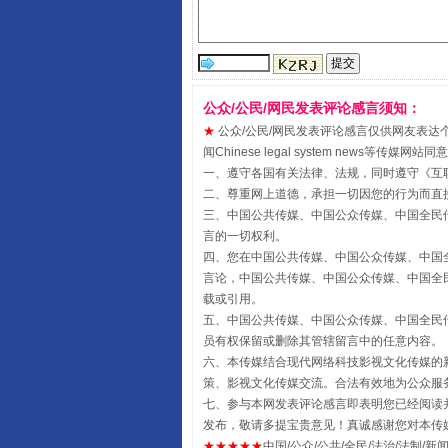
站台名比不上好声名
公众/公民/网民发表评论感言须知：
★
公众/公民/网民发表评论感言仅供网友表达个人看法
闻Chinese legal system new
一、遵守各国有关法律、法规，同时遵守《
互
二、尊重网上道德，承担一切因您的行为而直
三、中国公共传媒、中国公众传媒、中国全民传媒China 
言的一切权利。
四、您在中国公共传媒、中国公众传媒、中国全民传媒Chin
言论，中国公共传媒、中国公众传媒、中国全民传媒China
载或引用。
漫山遍野的桃花与雪山、麦地、白
五、中国公共传媒、中国公众传媒、中国全民传媒China 
员有权保留或删除其管辖留言中的任意内容。
六、本传媒结合现代网络科技影视文化传媒的新
策、影视文化传媒交流。合法有效地为公众服
七、参与本网发表评论感言即表明您已经阅读并
发布，敬请多提宝贵意见！真诚感谢您对本传
★★★★★
中国/公众/公共/全民/法治/法制/新闻