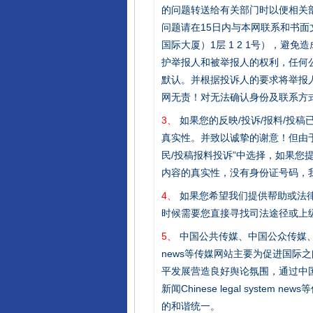
的问题转送给有关部门时以便相关
问题请在15日内与本网联系和书
国际大厦）1层 1 2 1号），
在谋一域中谋全局
护举报人和被举报人的权利，任何
默认。并根据投诉人的要求将举报
网无责！对无法确认身份及联系方
3、
如果您的反映/投诉/报料/投
真实性。并致以诚挚的谢意！但由于
民/投稿报料投诉”中选择，如果
内容的真实性，没有身份证号码，
4、
如果您希望我们提供帮助或法
时候需要您直接寻找司法途径或上
习近平的博鳌关键词
5、
中国公共传媒、中国公众传媒、中国全民传媒C
news等传媒网站主要为促进国际
平发展营造良好舆论氛围，通过中国公共传媒
新闻Chinese legal sys
的和谐统一。