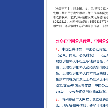
【免责声明】：以上图、文、音/视频文章
之用，禁止用于商业用途，并不代表本网赞
者取得联系，若来源标注错误或无意侵犯到您的
89525216。本网投稿邮箱：355533
创权利，请转载时务必注明原创作者、来源：
公众在中国公共传媒、中国公
1、
中国公共传媒、中国公众传媒、中国全民传
《公众、民众、公民维权》、《公
这是一记警钟！
映投诉报料人承担全权法律责任，
由，反映投诉报料人必须真实地叙
任。反映投诉报料人向本网反映投
投到本网视为同意以上条款承诺承担
图文/文章/中国公共传媒、中国公众传媒、中国
system news等传媒网站独
2、
特别提醒广大网友，党政机关部
讯、地址等相关信息，并尽可能把