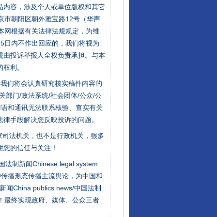
品内容，涉及个人或单位版权和其它
京市朝阳区朝外雅宝路12号（华声
：本网根据有关法律法规规定，为维
新中国诞生的见证
5日内不作出回应的，我们将视为
规由投诉举报人全权负责承担。与本
的权利。
件，我们将会认真研究核实稿件内容的
门/政法系统/社会团体/公众/公
用语和通讯无法联系核验、查实有关
法律手段解决您反映投诉的问题。
家司法机关，也不是行政机关，很多
谢您的信任与关注！
新闻Chinese legal system
千亩耕地变“别墅”
种传播形态传播主流舆论，为中国和
na publics news/中国法制
社会矛盾！最终实现政府、媒体、公众三者