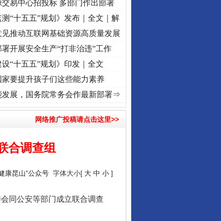
源交易中心招投标 多部门作出部署
测“十五五”规划》发布｜全文｜解
意见推动互联网基础资源高质量发展
署开展安全生产“打非治违”工作
设“十五五”规划》印发｜全文
国家要提升孩子们这些能力素养
征程丨红船起航处 潮起..
·[视频]
一首歌的时间，读懂乐至的“诗与远方”
·[视频]
从《水
能发展，国务院常务会作最新部署⇒
网络推广投稿请点击这里>>
联合调查组
“健康昆山”公众号
字体大小[
大
中
小
]
会同公安等部门成立联合调查