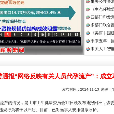
事关公共资
《生态环境监
读
四部门印发
多部门联合部
《美丽中国建
4
5
6
7
8
9
10
11
12
13
14
15
未来五年，
.
·[视频]
牢记初心使命 奋进复兴征程丨“转折之城”激荡..
·[视频]
牢记初心使命 奋进复兴
事关人工智
委通报“网络反映有关人员代孕流产”：成立
发布时间：2024-11-13 来源：
产的情况，昆山市卫生健康委员会12日晚发布通报回应，该委
违规行为将予以严处。目前，已对当事人安排健康照护。