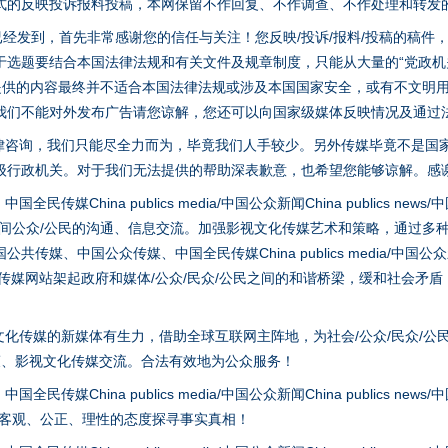
式的反映投诉报料投稿，本网保留不作回复、不作调查、不作处理和转发
稿已经发到，首先非常感谢您的信任与关注！您反映/投诉/报料/投稿的稿
选题要结合本国法律法规和有关文件及规章制度，只能从大量的“党政机关部
您提供的内容最终并不适合本国法律法规或涉及本国国家安全，或有不文明
我们不能对外发布广告请您谅解，您还可以向国家级媒体反映情况及通过
律咨询，我们只能尽全力而为，毕竟我们人手较少。另外传媒毕竟不是国
级行政机关。对于我们无法提供的帮助深表歉意，也希望您能够谅解。感
茶叶“炒上天”
hina publics media/中国公众新闻China publics news/中国法制
之间公众/公民的沟通、信息交流。加强影视文化传媒艺术和策略，通过多
、中国公众传媒、中国全民传媒China publics media/中国公众新闻Chi
tem news等传媒网站架起政府和媒体/公众/民众/公民之间的和谐桥梁，缓和
化传媒的新媒体有生力，借助全球互联网主阵地，为社会/公众/民众/公
策、影视文化传媒交流。合法有效地为公众服务！
hina publics media/中国公众新闻China publics news/中国法制
以客观、公正、理性的态度探寻事实真相！
谢谢有你温暖了四季