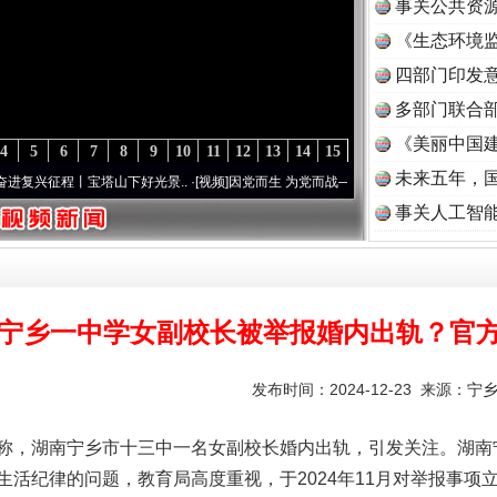
事关公共资
《生态环境监
读
四部门印发
多部门联合部
《美丽中国建
4
5
6
7
8
9
10
11
12
13
14
15
未来五年，
程丨宝塔山下好光景..
·[视频]
因党而生 为党而战——百年“纪”事⑧加强纪律..
·[视频]
牢
事关人工智
宁乡一中学女副校长被举报婚内出轨？官
发布时间：2024-12-23 来源：
宁
湖南宁乡市十三中一名女副校长婚内出轨，引发关注。湖南宁乡
生活纪律的问题，教育局高度重视，于2024年11月对举报事项