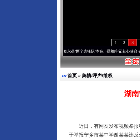
1
2
3
年 深刻改变雪域高原..
·[视频]
永葆“两个先锋队”本色
·[视频]
牢记初心使命 奋进复兴征
首页
»
舆情/呼声/维权
湖南
近日，有网友发布视频举报称，
于举报宁乡市某中学谢某某违反