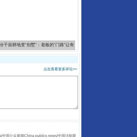
千亩耕地变“别墅”
点击查看更多评论>>
别拿“量子”当幌子
众新闻China publics news/中国法制新