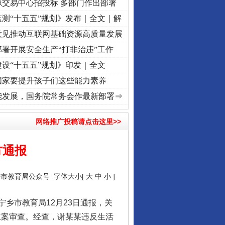
源交易中心招投标 多部门作出部署
测“十五五”规划》发布｜全文｜解
意见推动互联网基础资源高质量发展
署开展安全生产“打非治违”工作
设“十五五”规划》印发｜全文
国家要提升孩子们这些能力素养
记初心使命 奋进复兴征程丨“转折之城”激荡..
·[视频]
牢记初心使命 奋进复兴征程丨红船起
能发展，国务院常务会作最新部署⇒
网络推广投稿请点击这里>>
方通报
乡市教育局公众号
字体大小[
大
中
小
]
市教育局12月23日通报，关
立案审查。经查，谢某某违反生活