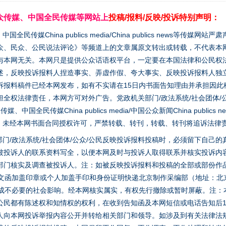
众传媒、中国全民传媒等网站上
投稿/报料/反映/投诉特别声明：
媒China publics media/China publics news等传媒网
众、民众、公民说法评论》等频道上的文章属原文转出或转载，不代表本
与本网无关。本网只是提供公众话语权平台，一定要在本国法律和公民权
述，反映投诉报料人捏造事实、弄虚作假、夸大事实、反映投诉报料人独
诉报料稿件已经本网发布，如有不实请在15日内书面告知理由并承担因此
全权法律责任，本网方可对外广告。党政机关部门/政法系统/社会团体/公
全民传媒China publics media/中国公众新闻China publics new
家版权。未经本网书面合同授权许可，严禁转载、转刊，转载、转刊将追诉法律
门/政法系统/社会团体/公众/公民反映投诉报料投稿时，必须留下自己
被投诉人的联系资料写全，以便本网及时与投诉人取得联系并核实投诉内
部门核实及调查被投诉人。注：如被反映投诉报料和投稿的全部或部份作
面文函加盖印章或个人加盖手印和身份证明快递北京制作采编部（地址：北
避免造成不必要的社会影响。经本网核实属实，有权先行撤除或暂时屏蔽。注
公民都有陈述权和知情权的权利，在收到告知函及本网短信或电话告知后1
人向本网投诉举报内容公开并转给相关部门和领导。如涉及到有关法律法