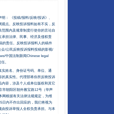
站严肃声明： 《投稿/报料/反映/投诉》、
网观点。反映投诉报料如有不实，反
法范围内及规章制度行使你的言论自
立承担法律、民事、经济及侵权责
稿的责任。反映投诉报料人的稿件
众/公民反映投诉报料投稿的影视/
s/中国法制新闻Chinese legal
责任。
的真实姓名、身份证号码、单位、通
容的真实性。代理部将你所反映投诉
品内容，涉及个人或单位版权和其它
京市朝阳区朝外雅宝路12号（华声
：本网根据有关法律法规规定，为维
5日内不作出回应的，我们将视为
规由投诉举报人全权负责承担。与本