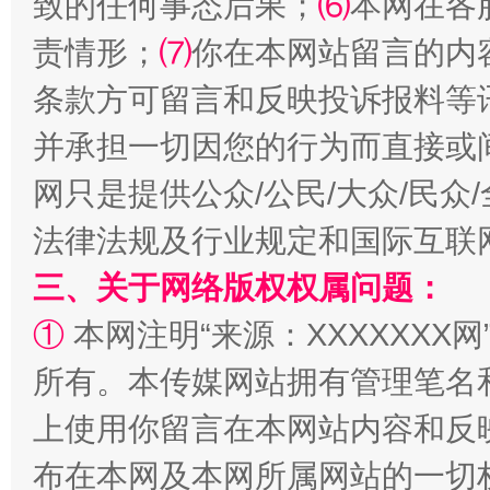
致的任何事态后果；
⑹
本网在各
责情形；
⑺
你在本网站留言的内
条款方可留言和反映投诉报料等
并承担一切因您的行为而直接或
网只是提供公众/公民/大众/民
解纷+调解+退费，一次搞定
法律法规及行业规定和国际互联
三、关于网络版权权属问题：
①
本网注明“来源：XXXXXXX网
所有。本传媒网站拥有管理笔名
上使用你留言在本网站内容和反
布在本网及本网所属网站的一切
站台名比不上好声名