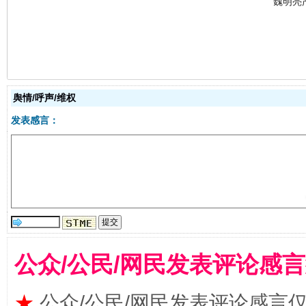
生
“刷贴”乱象丛生
舆情/呼声/维权
发表感言：
公众/公民/网民发表评论感
揭批美国五大"原罪"
"炒
★
公众/公民/网民发表评论感言