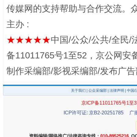
传媒网的支持帮助与合作交流。
主办 :
★★★★★
中国/公众/公共/全民/
备11011765号1至52，京公网安备：
这是一记警钟！
谢
制作采编部/影视采编部/发布广告
关于我们
|
公众采编部
|
法律声明
| 中国
京ICP备11011765号1至3
ICP许可证: 京B2-20251785
广
资料编辑/网络推广/法律咨询专线：
010-89525216
QQ