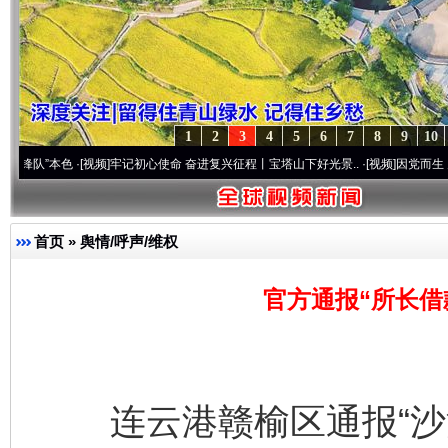
1
2
3
4
5
6
7
8
9
10
色
·[视频]
牢记初心使命 奋进复兴征程丨宝塔山下好光景..
·[视频]
因党而生 为党而战——
首页
»
舆情/呼声/维权
官方通报“所长借
连云港赣榆区通报“沙