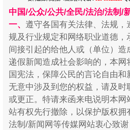
今
在谋一域中谋全局
中国/公众/公共/全民/法治/法
一、
遵守各国有关法律、法规，
规及行业规定和网络职业道德，
间接引起的给他人或（单位）造
递假新闻造成社会影响的，本网
国宪法，保障公民的言论自由和
习近平的博鳌关键词
魏明亮
无意中涉及到您的权益，请及时
或更正。特请来函来电说明本网
站有权先行撤除，以保护版权拥有者
法制/新闻网等传媒网站衷心致谢