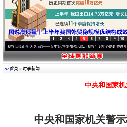
1
2
3
4
5
6
7
8
9
10
因党而生 为党而战——百年“纪”事⑧加强纪律..
·[视频]
牢记初心使命 奋进复兴征程丨“转
首页
»
时事新闻
中央和国家机
中央和国家机关警示