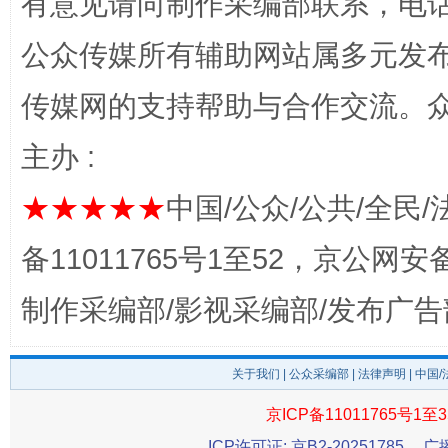
有意见请向制作采编部联系，电话：0
公众传媒所有辅助网站属多元发
传媒网的支持帮助与合作交流。
习近平的博鳌关键词
魏明亮
主办 :
★★★★★
中国/公众/公共/全民/
备11011765号1至52，京公网安备：
制作采编部/影视采编部/发布广告
关于我们
|
公众采编部
|
法律声明
| 中国
生
“刷贴”乱象丛生
京ICP备11011765号1至3
ICP许可证: 京B2-20251785
广