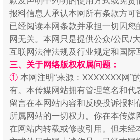
款及声明中列明的使用方式或免责
报料信息人承认本网所有条款方可
已经阅读本网条款并承担一切因您
漫山遍野的桃花与雪山、麦地、白藏房
除了
网无关。本网只是提供公众/公民/
互联网法律法规及行业规定和国际
三、关于网络版权权属问题：
①
本网注明“来源：XXXXXXX网”
有。本传媒网站拥有管理笔名和代
留言在本网站内容和反映投诉报料
所属网站的一切权力。你在本传媒
招工难、用工荒背后
在网站内转载或修改引用。但未经