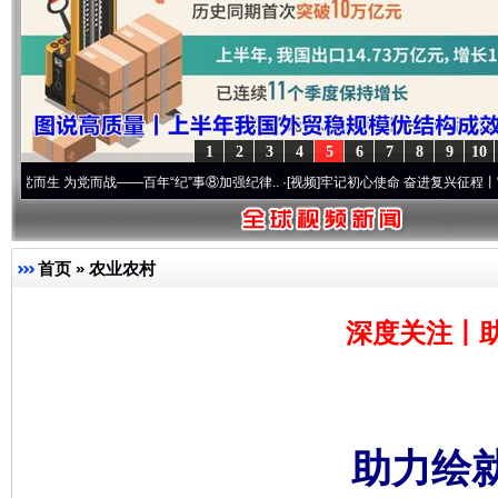
1
2
3
4
5
6
7
8
9
10
为党而战——百年“纪”事⑧加强纪律..
·[视频]
牢记初心使命 奋进复兴征程丨“转折之城”激荡
首页
»
农业农村
深度关注丨
助力绘